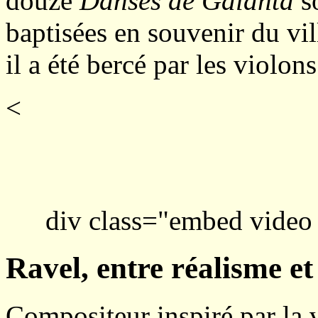
douze
Danses de Galánta
s
baptisées en souvenir du vi
il a été bercé par les violon
<
div class="embed video
Ravel, entre réalisme e
Compositeur inspiré par la v