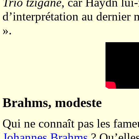
Trio tzigane
, car Haydn lui
d’interprétation au dernie
».
Brahms, modeste
Qui ne connaît pas les fam
Johannes Brahms
? Qu’elle