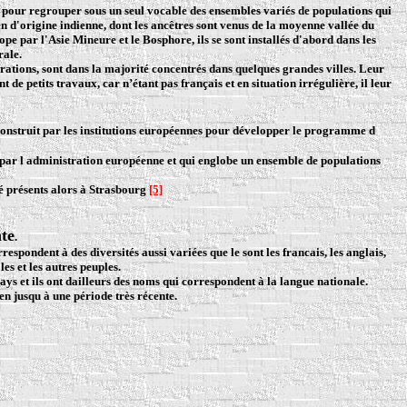
pour regrouper sous un seul vocable des ensembles variés de populations qui
d'origine indienne, dont les ancêtres sont venus de la moyenne vallée du
e par l'Asie Mineure et le Bosphore, ils se sont installés d'abord dans les
rale.
rations, sont dans la majorité concentrés dans quelques grandes villes. Leur
t de petits travaux, car n’étant pas français et en situation irrégulière, il leur
construit par les institutions européennes pour développer le programme d
par l administration européenne et qui englobe un ensemble de populations
é présents alors à Strasbourg
[5]
nte
.
pondent à des diversités aussi variées que le sont les francais, les anglais,
les et les autres peuples.
ays et ils ont dailleurs des noms qui correspondent à la langue nationale.
 jusqu à une période très récente.