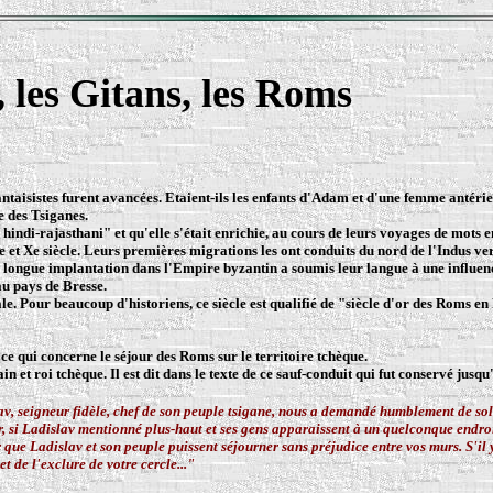
 les Gitans, les Roms
taisistes furent avancées. Etaient-ils les enfants d'Adam et d'une femme antérieur
 des Tsiganes.
" hindi-rajasthani" et qu'elle s'était enrichie, au cours de leurs voyages de mots
e et Xe siècle. Leurs premières migrations les ont conduits du nord de l'Indus ve
e longue implantation dans l'Empire byzantin a soumis leur langue à une influen
au pays de Bresse.
. Pour beaucoup d'historiens, ce siècle est qualifié de "siècle d'or des Roms en 
 ce qui concerne le séjour des Roms sur le territoire tchèque.
 et roi tchèque. Il est dit dans le texte de ce sauf-conduit qui fut conservé jusqu
slav, seigneur fidèle, chef de son peuple tsigane, nous a demandé humblement de so
 Or, si Ladislav mentionné plus-haut et ses gens apparaissent à un quelconque endroi
r que Ladislav et son peuple puissent séjourner sans préjudice entre vos murs. S'i
et de l'exclure de votre cercle..."