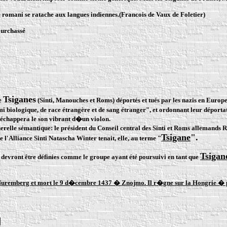
le romani se ratache aux langues indiennes.(Francois de Vaux de Foletier)
ourchassé
Tsiganes
e
(Sinti, Manouches et Roms) déportés et tués par les nazis en Europ
 biologique, de race étrangère et de sang étranger", et ordonnant leur déporta
�échappera le son vibrant d�un violon.
uerelle sémantique: le président du Conseil central des Sinti et Roms allemands 
Tsigane
".
 l'Alliance Sinti Natascha Winter tenait, elle, au terme "
Tsigan
 devront être définies comme le groupe ayant été poursuivi en tant que
Nuremberg et mort le 9 d�cembre 1437 � Znojmo. Il r�gne sur la Hongrie � pa