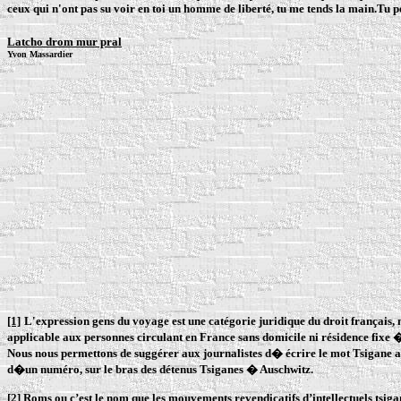
ceux qui n'ont pas su voir en toi un homme de liberté, tu me tends la main.Tu 
Latcho drom mur pral
Yvon Massardier
[1]
L'expression gens du voyage est une catégorie juridique du droit français, 
applicable aux personnes circulant en France sans domicile ni résidence fixe 
Nous nous permettons de suggérer aux journalistes d� écrire le mot Tsigane 
d�un numéro, sur le bras des détenus Tsiganes � Auschwitz.
[2]
Roms ou c’est le nom que les mouvements revendicatifs d’intellectuels tsig