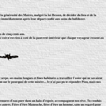
 générosité des Maires, malgrè la loi Besson, de décider du lieu et de la
oit immédiatement après leur départ confié aux soins du bulldozer.
 de cinq cents ans.
on voit n'est rien à coté de la pauvreté intérieur que chaque voyageur ressent au
serpe, ses mains longues et fines habituées a travailler l'osier qui ne savaient
t sur le pourquoi de cette misère... Je n'ai pas pu te répondre Piou, mais nos
murmures d'eau pure dans un halo d'espoir, accompagnent ton rêve. Tu conduis
 des autres. Fière d'être Manouche, fière d'être un homme, sans un regard pour