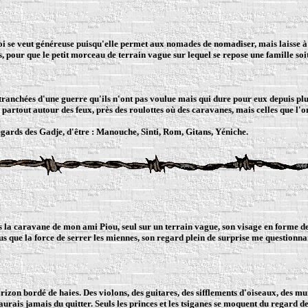
i se veut généreuse puisqu'elle permet aux nomades de nomadiser, mais laisse à la
rs, pour que le petit morceau de terrain vague sur lequel se repose une famille s
 tranchées d'une guerre qu'ils n'ont pas voulue mais qui dure pour eux depuis plus
e partout autour des feux, près des roulottes où des caravanes, mais celles que l'
regards des Gadje, d'être :
Manouche, Sinti, Rom, Gitans, Yéniche
.
ns la caravane de mon ami Piou, seul sur un terrain vague, son visage en forme de 
us que la force de serrer les miennes, son regard plein de surprise me questionnan
rizon bordé de haies. Des violons, des guitares, des sifflements d'oiseaux, des 
'aurais jamais du quitter. Seuls les princes et les tsiganes se moquent du regard