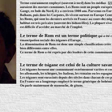
Terme couramment employé (souvent à tord) dans les médias
[2]
auraient des moeurs communes. Les Roms sont un peuple européen 
Gange, en Inde du Nord, il y a environ 1000 ans. Parvenus en Europ
Balkans, puis dans les Carpates, ils vivent surtout en Europe Cent
les Roms, qui sont les derniers arrivés en France au cours des mig
habitat est très précaire (souvent des bidonvilles). La plupart viven
est difficile d’accéder au marché de l’emploi.
Le terme de Rom est un terme politique
qui a été 
émancipation sociale des tsiganes d Europe .
La dénomination de Rom est donc une simple classification créée 
bien différentes entre elles.
Ce terme de Rom a été repris par des leaders de cette communaut
.
Le terme de tsigane est celui de la culture sava
Les tsiganes forment une communauté extrêmement variées et corres
les allemands, les tchèques, les Italiens, les romains ou les espagno
Les tsiganes sont enracinés depuis des siècles dans chacun de ces p
En France on a longtemps employé le terme générique de bohémien
On parle maintenant de manouche, de gitans.