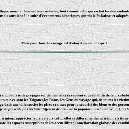
tique mais la thèse est très contestée, tout comme celle qui en fait les descenda
s ils auraient à la suite d'événements historiques, quittés le Palatinat et adopt
Mais pour tous, le voyage est d'abord un état d'esprit.
spirent, nourrie de préjugés solidement ancrés rendent souvent difficile leur cohab
que ce sont les Tsiganes,les Roms, les Gens du voyage qui, de toutes les victimes d
e dans une ville suscite les pires craintes pour la sécurité des biens et des person
e ne présente pas un taux différent de celui de la population sédentaire,
(3)
les t
à mieux apprécier leurs valeurs culturelles si différentes des nôtres, mais ils n
é les espaces susceptibles de les accueillir et l'amélioration globale des conditi