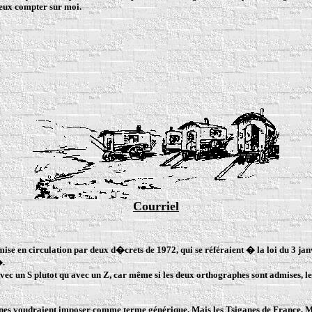
peux compter sur moi.
Courriel
mise en circulation par deux d�crets de 1972, qui se référaient � la loi du 3 ja
�.
avec un
S
plutot qu avec un
Z
, car même si les deux orthographes sont admises, le
anes voudraient imposer comme terme générique. Mais les Tsiganes de France, Ma