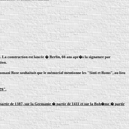
e. La construction est lancée � Berlin, 66 ans apr�s la signature par
tion.
Romani Rose souhaitait que le mémorial mentionne les "Sinti et Roms", au lieu
es
".
rtir de 1387, sur la Germanie � partir de 1411 et sur la Boh�me � partir