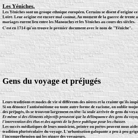
Les Yéniches
.
Les Yéniches sont un groupe ethnique européen. Certains se disent d'origine cel
Loire. Leur origine est encore mal connue, Au moment de la guerre de trente an
mariages eurent lieu entre les Manouches et les Yéniches au cours des siècles.
C'est en 1714 qu'on trouve le premier document avec le nom de "
Yéniche
".
Gens du voyage et préjugés
Leurs traditions et modes de vie si différents des nôtres et la crainte qu'ils in
Si on dénonce l'antisémitisme ou toute autre forme de racisme, on oublie toujours 
des préjugés, ils se trouvent largement en tête: la seule arrivée de gens du voyag
Et même si des éléments objectifs prouvent que la délinquance des gens du voyag
l'intervention des élus et des agents de la force publique pour les chasser.
Les succès médiatiques de leurs musiciens, peintre ou poètes peuvent nous aider 
tradition pluriséculaire du voyage. L'urbanisation galopante a peu à peu grignot
l'incompréhension qui les sépare des voyageurs.