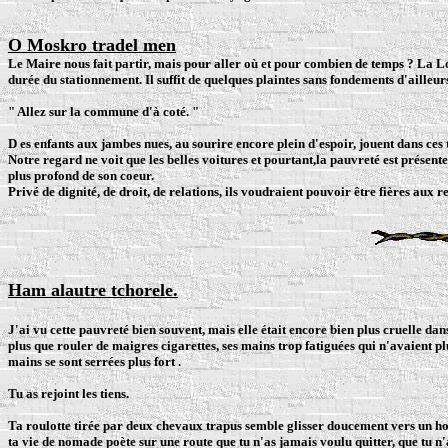
O Moskro tradel men
Le Maire nous fait partir, mais pour aller où et pour combien de temps ? La Lo
durée du stationnement. Il suffit de quelques plaintes sans fondements d'ailleu
" Allez sur la commune d'à coté. "
D
es enfants aux jambes nues, au sourire encore plein d'espoir, jouent dans ces
Notre regard ne voit que les belles voitures et pourtant,la pauvreté est présent
plus profond de son coeur.
Privé de dignité, de droit, de relations, ils voudraient pouvoir être fières aux 
Ham alautre tchorele.
J'ai vu cette pauvreté bien souvent, mais elle était encore bien plus cruelle da
plus que rouler de maigres cigarettes, ses mains trop fatiguées qui n'avaient pl
mains se sont serrées plus fort .
Tu as rejoint les tiens.
Ta roulotte tirée par deux chevaux trapus semble glisser doucement vers un ho
ta vie de nomade poète sur une route que tu n'as jamais voulu quitter, que tu n