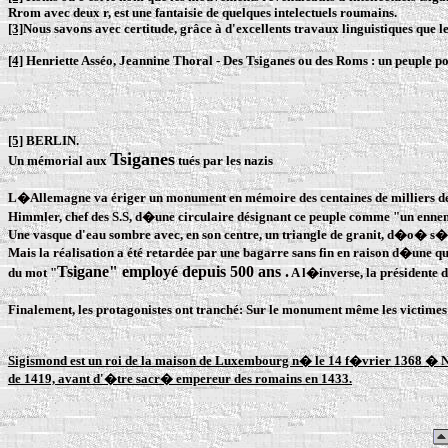
Rrom avec deux r, est une fantaisie de quelques intelectuels roumains.
[3]
Nous savons avec certitude, grâce à d'excellents travaux linguistiques que 
[4]
Henriette Asséo, Jeannine Thoral - Des Tsiganes ou des Roms : un peuple p
[5]
BERLIN.
Tsiganes
Un mémorial aux
tués par les nazis
L�Allemagne va ériger un monument en mémoire des centaines de milliers d
Himmler, chef des S.S, d�une circulaire désignant ce peuple comme "un ennemi
Une vasque d'eau sombre avec, en son centre, un triangle de granit, d�o� s
Mais la réalisation a été retardée par une bagarre sans fin en raison d�une q
Tsigane" employé depuis 500 ans .
du mot "
A l�inverse, la présidente de
Finalement, les protagonistes ont tranché: Sur le monument même les victimes
Sigismond est un roi de la maison de Luxembourg n� le 14 f�vrier 1368 � 
de 1419, avant d'�tre sacr� empereur des romains en 1433.