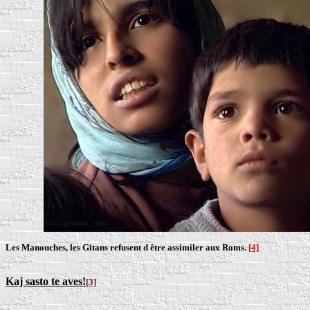
Les Manouches, les Gitans refusent d être assimiler aux Roms.
[4]
Kaj sasto te aves!
[3]