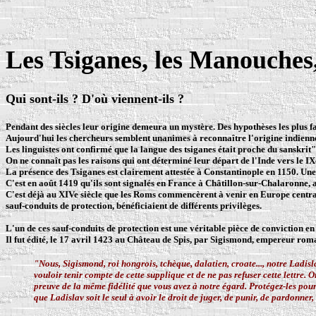
Les Tsiganes, les Manouches,
Qui sont-ils ? D'où viennent-ils
?
Pendant des siècles leur origine demeura un mystère. Des hypothèses les plus fan
Aujourd'hui les chercheurs semblent unanimes à reconnaître l'origine indienne
Les linguistes ont confirmé que la langue des tsiganes était proche du sanskrit
On ne connaît pas les raisons qui ont déterminé leur départ de l'Inde vers le IX
La présence des Tsiganes est clairement attestée à Constantinople en 1150. Un
C'est en août 1419 qu'ils sont signalés en France à Châtillon-sur-Chalaronne, 
C'est déjà au XIVe siècle que les Roms commencèrent à venir en Europe centrale
sauf-conduits de protection, bénéficiaient de différents privilèges.
L'un de ces sauf-conduits de protection est une véritable pièce de conviction en
Il fut édité, le 17 avril 1423 au Château de Spis, par Sigismond, empereur romain
"Nous, Sigismond, roi hongrois, tchèque, dalatien, croate..., notre Ladi
vouloir tenir compte de cette supplique et de ne pas refuser cette lettre.
preuve de la même fidélité que vous avez à notre égard. Protégez-les pou
que Ladislav soit le seul à avoir le droit de juger, de punir, de pardonner, 